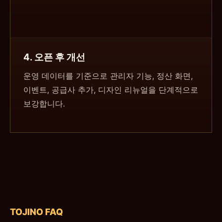
4. 오픈 후 개선
운영 데이터를 기준으로 관리자 기능, 정산 화면,
이벤트, 공급사 추가, 디자인 리뉴얼을 단계적으로
보강합니다.
TOJINO FAQ