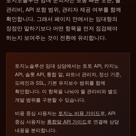
토지노솔루션 임대 문의자는 보통 빠른 오픈, 월
관리비, API 포함 범위, 관리자 제공 여부를 함께
확인합니다. 그래서 페이지 안에서는 임대형의
장점만 말하기보다 어떤 항목을 먼저 점검해야
하는지 보여주는 것이 전환에 유리합니다.
토지노솔루션 임대 상담에서는 토토 API, 카지노
API, 슬롯 API, 통합 알, 파트너 관리자, 정산 기준,
도메인과 SSL, 기본 유지보수 범위를 함께
확인합니다. 이 항목을 나눠야 월 관리비와 별도
개발 범위를 구분할 수 있습니다.
비용 중심 사용자는
토지노 비용 가이드
로, API
중심 사용자는
통합알 API 가이드
로 연결해 상담
내용을 분리합니다.