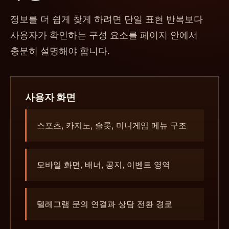
정보를 더 쉽게 찾게 하려면 단일 표현 반복보다
사용자가 확인하는 구성 요소를 페이지 안에서
충분히 설명해야 합니다.
사용자 화면
스포츠, 카지노, 슬롯, 미니게임 메뉴 구조
모바일 화면, 배너, 공지, 이벤트 영역
텔레그램 문의 연결과 상담 전환 경로