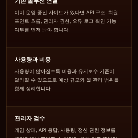
기존 솔루션 연결
이미 운영 중인 사이트가 있다면 API 구조, 회원
포인트 흐름, 관리자 권한, 오류 로그 확인 가능
여부를 먼저 봐야 합니다.
사용량과 비용
사용량이 많아질수록 비용과 유지보수 기준이
달라질 수 있으므로 예상 규모와 월 관리 범위를
함께 정리합니다.
관리자 검수
게임 상태, API 응답, 사용량, 정산 관련 정보를