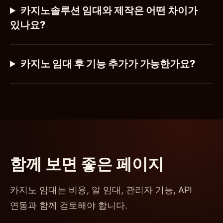
카지노솔루션 임대와 제작은 어떤 차이가
있나요?
카지노 임대 후 기능 추가가 가능한가요?
함께 보면 좋은 페이지
카지노 임대는 비용, 알 임대, 관리자 기능, API
연동과 함께 검토해야 합니다.