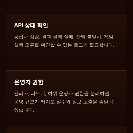
API 상태 확인
공급사 점검, 결과 콜백 실패, 잔액 불일치, 게임
실행 오류를 확인할 수 있는 로그가 필요합니다.
운영자 권한
관리자, 파트너, 하위 운영자 권한을 분리하면
운영 규모가 커져도 실수와 정보 노출을 줄일 수
있습니다.