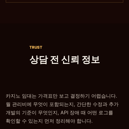
TRUST
상담 전 신뢰 정보
카지노 임대는 가격표만 보고 결정하기 어렵습니다.
월 관리비에 무엇이 포함되는지, 간단한 수정과 추가
개발의 기준이 무엇인지, API 장애 때 어떤 로그를
확인할 수 있는지 먼저 정리해야 합니다.