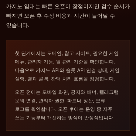
카지노 임대는 빠른 오픈이 장점이지만 검수 순서가
빠지면 오픈 후 수정 비용과 시간이 늘어날 수
있습니다.
첫 단계에서는 도메인, 참고 사이트, 필요한 게임
메뉴, 관리자 기능, 월 관리 기준을 확인합니다.
다음으로 카지노 API와 슬롯 API 연결 상태, 게임
실행, 결과 콜백, 잔액 처리 흐름을 점검합니다.
오픈 전에는 모바일 화면, 공지와 배너, 텔레그램
문의 연결, 관리자 권한, 파트너 정산, 오류
로그를 확인합니다. 오픈 후에는 운영 중 자주
쓰는 기능부터 개선하는 방식이 안정적입니다.