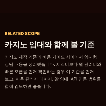
RELATED SCOPE
카지노 임대와 함께 볼 기준
카지노 제작 기준과 비용 가이드 사이에서 임대형
상담 내용을 정리했습니다. 제작비보다 월 관리비와
빠른 오픈을 먼저 확인하는 경우 이 기준을 먼저
보고, 이후 관리자 페이지, 알 임대, API 연동 범위를
함께 검토하면 좋습니다.