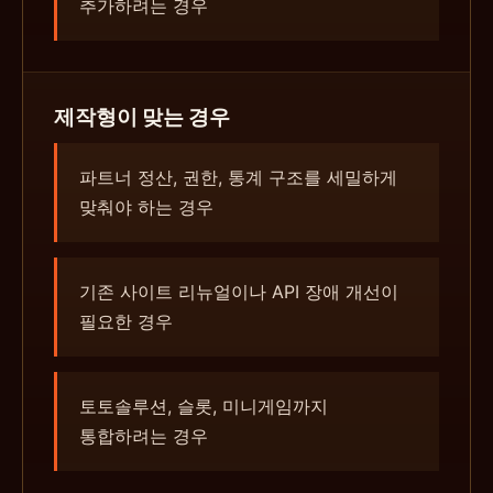
추가하려는 경우
제작형이 맞는 경우
파트너 정산, 권한, 통계 구조를 세밀하게
맞춰야 하는 경우
기존 사이트 리뉴얼이나 API 장애 개선이
필요한 경우
토토솔루션, 슬롯, 미니게임까지
통합하려는 경우