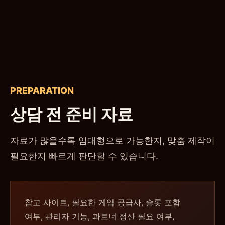
PREPARATION
상담 전 준비 자료
자료가 많을수록 임대형으로 가능한지, 맞춤 제작이
필요한지 빠르게 판단할 수 있습니다.
참고 사이트, 필요한 게임 공급사, 슬롯 포함
여부, 관리자 기능, 파트너 정산 필요 여부,