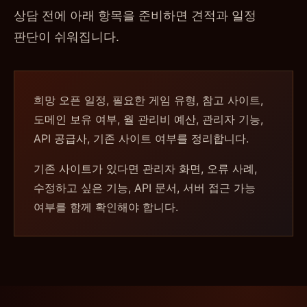
상담 전에 아래 항목을 준비하면 견적과 일정
판단이 쉬워집니다.
희망 오픈 일정, 필요한 게임 유형, 참고 사이트,
도메인 보유 여부, 월 관리비 예산, 관리자 기능,
API 공급사, 기존 사이트 여부를 정리합니다.
기존 사이트가 있다면 관리자 화면, 오류 사례,
수정하고 싶은 기능, API 문서, 서버 접근 가능
여부를 함께 확인해야 합니다.