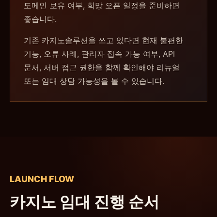
도메인 보유 여부, 희망 오픈 일정을 준비하면
좋습니다.
기존 카지노솔루션을 쓰고 있다면 현재 불편한
기능, 오류 사례, 관리자 접속 가능 여부, API
문서, 서버 접근 권한을 함께 확인해야 리뉴얼
또는 임대 상담 가능성을 볼 수 있습니다.
LAUNCH FLOW
카지노 임대 진행 순서