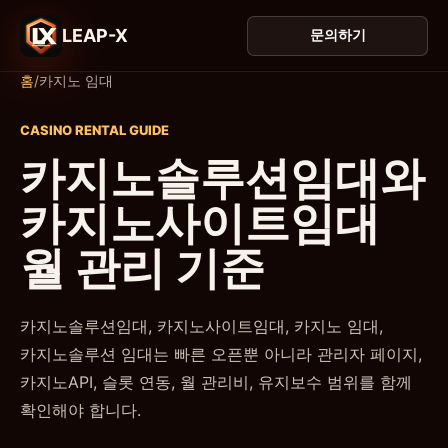
LEAP-X
문의하기
홈
/
카지노 임대
CASINO RENTAL GUIDE
카지노솔루션임대와
카지노사이트임대
월 관리 기준
카지노솔루션임대, 카지노사이트임대, 카지노 임대,
카지노솔루션 임대는 빠른 오픈뿐 아니라 관리자 페이지,
카지노API, 슬롯 연동, 월 관리비, 유지보수 범위를 함께
확인해야 합니다.