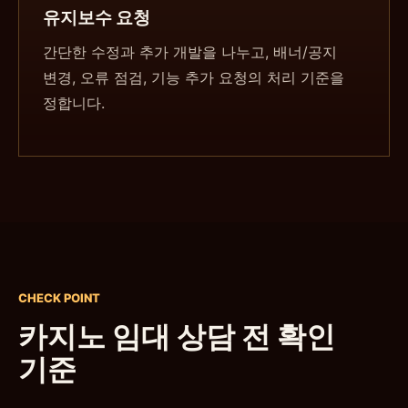
유지보수 요청
간단한 수정과 추가 개발을 나누고, 배너/공지
변경, 오류 점검, 기능 추가 요청의 처리 기준을
정합니다.
CHECK POINT
카지노 임대 상담 전 확인
기준