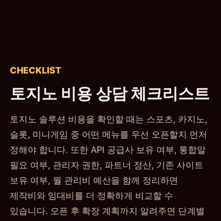
CHECKLIST
토지노 비용 상담 체크리스트
토지노 솔루션 비용을 확인할 때는 스포츠, 카지노,
슬롯, 미니게임 중 어떤 메뉴를 우선 오픈할지 먼저
정해야 합니다. 또한 API 공급사 보유 여부, 통합알
필요 여부, 관리자 권한, 파트너 정산, 기존 사이트
보유 여부, 월 관리비 예산을 함께 정리하면
제작비와 임대비를 더 정확하게 비교할 수
있습니다. 오픈 후 확장 계획까지 알려주면 단계별