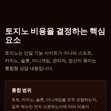
토지노 비용을 결정하는 핵심
요소
토지노는 단일 기능 사이트가 아니라 스포츠,
카지노, 슬롯, 미니게임, 관리자, 정산이 묶이는
통합형 상담 내용입니다.
통합 범위
토토, 카지노, 슬롯, 미니게임을 모두 포함하는지,
일부 메뉴만 먼저 오픈하는지에 따라 비용이