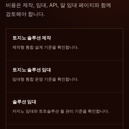
비용은 제작, 임대, API, 알 임대 페이지와 함께
검토해야 합니다.
토지노 솔루션 제작
제작형 통합 설계 기준을 확인합니다.
토지노 솔루션 임대
임대형 통합 운영 기준을 확인합니다.
솔루션 임대
카지노 임대와 토토솔루션 월 관리 기준을 확인합니다.