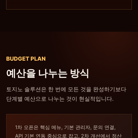
BUDGET PLAN
예산을 나누는 방식
토지노 솔루션은 한 번에 모든 것을 완성하기보다
단계별 예산으로 나누는 것이 현실적입니다.
1차 오픈은 핵심 메뉴, 기본 관리자, 문의 연결,
API 기본 연동 중심으로 잡고, 2차 개선에서 정산