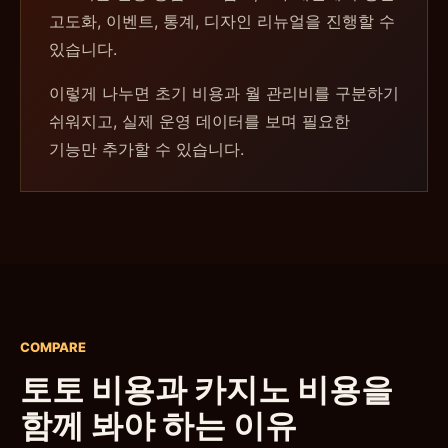
고도화, 이벤트, 통계, 디자인 리뉴얼을 진행할 수
있습니다.
이렇게 나누면 초기 비용과 월 관리비를 구분하기
쉬워지고, 실제 운영 데이터를 보며 필요한
기능만 추가할 수 있습니다.
COMPARE
토토 비용과 카지노 비용을
함께 봐야 하는 이유