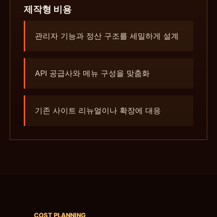
제작형 비용
관리자 기능과 정산 구조를 세밀하게 설계
API 공급사와 메뉴 구성을 맞춤화
기존 사이트 리뉴얼이나 확장에 대응
COST PLANNING