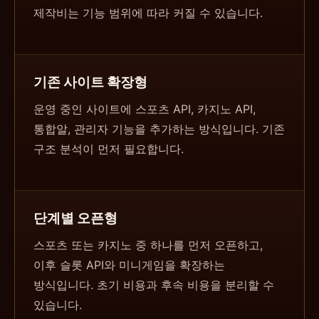
제작비는 기능 범위에 따라 커질 수 있습니다.
기존 사이트 확장형
운영 중인 사이트에 스포츠 API, 카지노 API,
통합알, 관리자 기능을 추가하는 방식입니다. 기존
구조 분석이 먼저 필요합니다.
단계별 오픈형
스포츠 또는 카지노 중 하나를 먼저 오픈하고,
이후 슬롯 API와 미니게임을 확장하는
방식입니다. 초기 비용과 후속 비용을 분리할 수
있습니다.