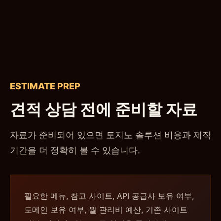
ESTIMATE PREP
견적 상담 전에 준비할 자료
자료가 준비되어 있으면 토지노 솔루션 비용과 제작
기간을 더 정확히 볼 수 있습니다.
필요한 메뉴, 참고 사이트, API 공급사 보유 여부,
도메인 보유 여부, 월 관리비 예산, 기존 사이트