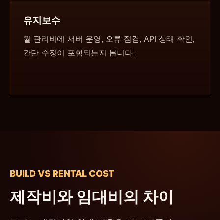
유지보수
월 관리비에 서버 운영, 오류 점검, API 상태 확인,
간단 수정이 포함되는지 봅니다.
BUILD VS RENTAL COST
제작비와 임대비의 차이