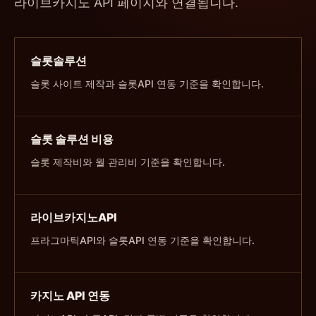
라이브카지노 API 페이지와 연결됩니다.
슬롯솔루션
슬롯 사이트 제작과 슬롯API 연동 기준을 확인합니다.
슬롯 솔루션 비용
슬롯 제작비와 월 관리비 기준을 확인합니다.
라이브카지노API
프라그마틱API와 슬롯API 연동 기준을 확인합니다.
카지노 API 연동