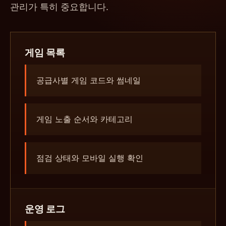
관리가 특히 중요합니다.
게임 목록
공급사별 게임 코드와 썸네일
게임 노출 순서와 카테고리
점검 상태와 모바일 실행 확인
운영 로그