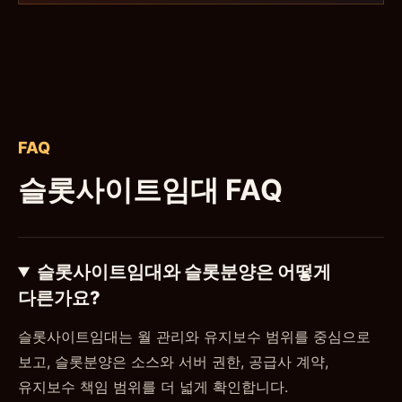
FAQ
슬롯사이트임대 FAQ
슬롯사이트임대와 슬롯분양은 어떻게
다른가요?
슬롯사이트임대는 월 관리와 유지보수 범위를 중심으로
보고, 슬롯분양은 소스와 서버 권한, 공급사 계약,
유지보수 책임 범위를 더 넓게 확인합니다.