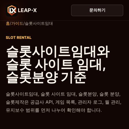
LEAP-X
문의하기
홈
/
가이드
/
슬롯사이트임대
SLOT RENTAL
슬롯사이트임대와
슬롯 사이트 임대,
슬롯분양 기준
슬롯사이트임대, 슬롯 사이트 임대, 슬롯분양, 슬롯 분양,
슬롯제작은 공급사 API, 게임 목록, 관리자 로그, 월 관리,
유지보수 범위를 먼저 나누어 확인해야 합니다.